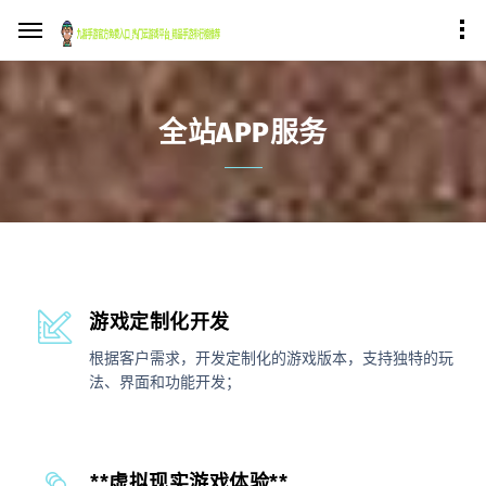
全站APP服务
游戏定制化开发
根据客户需求，开发定制化的游戏版本，支持独特的玩
法、界面和功能开发；
**虚拟现实游戏体验**