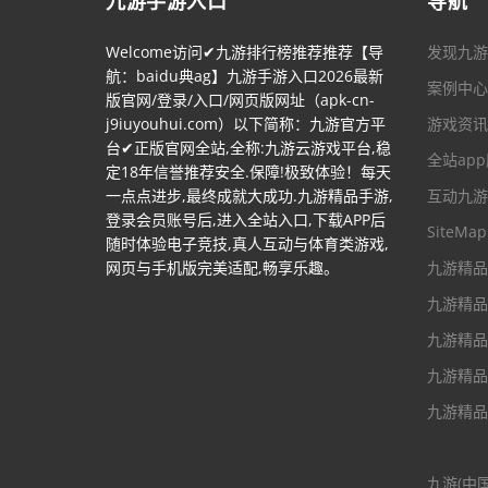
九游手游入口
导航
Welcome访问✔九游排行榜推荐推荐【导
发现九游
航：baidu典ag】九游手游入口2026最新
案例中心
版官网/登录/入口/网页版网址（apk-cn-
j9iuyouhui.com）以下简称：九游官方平
游戏资讯
台✔正版官网全站,全称:九游云游戏平台,稳
全站ap
定18年信誉推荐安全.保障!极致体验！每天
一点点进步,最终成就大成功.九游精品手游,
互动九游
登录会员账号后,进入全站入口,下载APP后
SiteMap
随时体验电子竞技,真人互动与体育类游戏,
网页与手机版完美适配,畅享乐趣。
九游精品
九游精品
九游精品
九游精品
九游精品
九游(中国