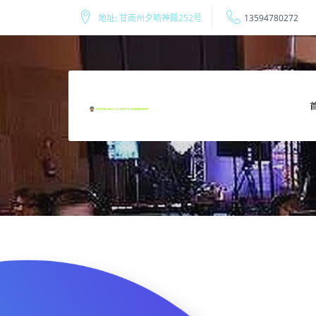
地址: 甘南州夕响神殿252号
13594780272