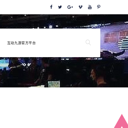
互动九游官方平台